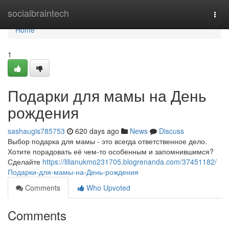
Home
socialbraintech
Togg
navi
Home
1
Подарки для мамы на День
рождения
sashaugis785753
620 days ago
News
Discuss
Выбор подарка для мамы - это всегда ответственное дело.
Хотите порадовать её чем-то особенным и запомнившимся?
Сделайте
https://lilianukmo231705.blogrenanda.com/37451182/
Подарки-для-мамы-на-День-рождения
Comments
Who Upvoted
Comments