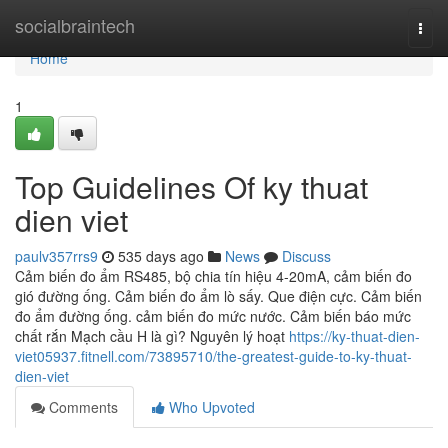
Home
socialbraintech
Togg
navi
Home
1
Top Guidelines Of ky thuat
dien viet
paulv357rrs9
535 days ago
News
Discuss
Cảm biến đo ẩm RS485, bộ chia tín hiệu 4-20mA, cảm biến đo
gió đường ống. Cảm biến đo ẩm lò sấy. Que điện cực. Cảm biến
đo ẩm đường ống. cảm biến đo mức nước. Cảm biến báo mức
chất rắn Mạch cầu H là gì? Nguyên lý hoạt
https://ky-thuat-dien-
viet05937.fitnell.com/73895710/the-greatest-guide-to-ky-thuat-
dien-viet
Comments
Who Upvoted