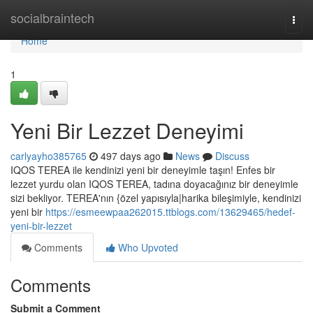
Home
socialbraintech
Togg
navi
Home
1
Yeni Bir Lezzet Deneyimi
carlyayho385765
497 days ago
News
Discuss
IQOS TEREA ile kendinizi yeni bir deneyimle taşın! Enfes bir
lezzet yurdu olan IQOS TEREA, tadına doyacağınız bir deneyimle
sizi bekliyor. TEREA'nın {özel yapısıyla|harika bileşimiyle, kendinizi
yeni bir
https://esmeewpaa262015.ttblogs.com/13629465/hedef-
yeni-bir-lezzet
Comments
Who Upvoted
Comments
Submit a Comment