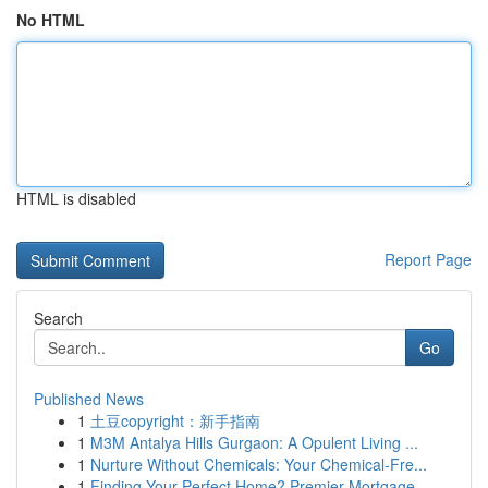
No HTML
HTML is disabled
Report Page
Search
Go
Published News
1
土豆copyright：新手指南
1
M3M Antalya Hills Gurgaon: A Opulent Living ...
1
Nurture Without Chemicals: Your Chemical-Fre...
1
Finding Your Perfect Home? Premier Mortgage