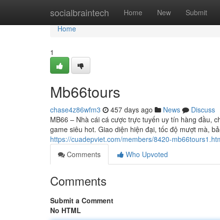
Home
socialbraintech
Home
New
Submit
Home
1
Mb66tours
chase4z86wfm3
457 days ago
News
Discuss
MB66 – Nhà cái cá cược trực tuyến uy tín hàng đầu, chu
game siêu hot. Giao diện hiện đại, tốc độ mượt mà, 
https://cuadepviet.com/members/8420-mb66tours1.ht
Comments
Who Upvoted
Comments
Submit a Comment
No HTML