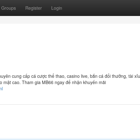
Groups
Register
Login
yên cung cấp cá cược thể thao, casino live, bắn cá đổi thưởng, tài xỉu,
bảo mật cao. Tham gia MB66 ngay để nhận khuyến mãi
ml