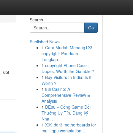
Search
Go
Published News
1
Cara Mudah Menang123
copyright: Panduan
Lengkap...
1
copyright Phone Case
Dupes: Worth the Gamble ?
 slot
1
Buy Visitors In India: Is It
Worth ?
1
88i Casino: A
Comprehensive Review &
Analysis
1
DE88 – Cổng Game Đổi
Thưởng Uy Tín, Đăng Ký
Nha...
1
X99 ddr3 motherboards for
multi gpu workstation...