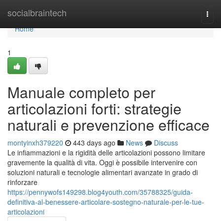
Home
socialbraintech
Togg
navi
Home
1
Manuale completo per
articolazioni forti: strategie
naturali e prevenzione efficace
montyinxh379220
443 days ago
News
Discuss
Le infiammazioni e la rigidità delle articolazioni possono limitare
gravemente la qualità di vita. Oggi è possibile intervenire con
soluzioni naturali e tecnologie alimentari avanzate in grado di
rinforzare
https://pennywofs149298.blog4youth.com/35788325/guida-
definitiva-al-benessere-articolare-sostegno-naturale-per-le-tue-
articolazioni