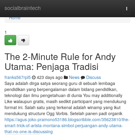
Home
socialbraintech
Togg
navi
Home
1
The 2-Minute Rule for Andy
Utama: Penjaga Tradisi
franks567rpl5
423 days ago
News
Discuss
Saya adalah dirga satya seorang guru di sebuah lembaga
pendidikan yang berpengalaman dalam bidang pendidikan,
teknologi dan ilmu pengetahuan di dunia You may additionally
Like walaupun gratis, masih sedikit participant yang mendukung
format ini. Salah satu yang terkenal adalah winamp yang ikut
mendukung structure Ogg Vorbis. Setelah panen padi organik
https://agus-joko-pramono53186.blogscribble.com/35623810/the-
smart-trick-of-arista-montana-simbol-perjuangan-andy-utama-
that-no-one-is-discussing