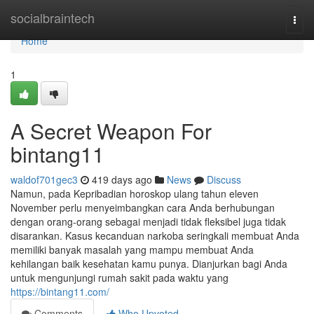
Home
socialbraintech
Togg
navi
Home
1
A Secret Weapon For
bintang11
waldof701gec3
419 days ago
News
Discuss
Namun, pada Kepribadian horoskop ulang tahun eleven
November perlu menyeimbangkan cara Anda berhubungan
dengan orang-orang sebagai menjadi tidak fleksibel juga tidak
disarankan. Kasus kecanduan narkoba seringkali membuat Anda
memiliki banyak masalah yang mampu membuat Anda
kehilangan baik kesehatan kamu punya. Dianjurkan bagi Anda
untuk mengunjungi rumah sakit pada waktu yang
https://bintang11.com/
Comments
Who Upvoted