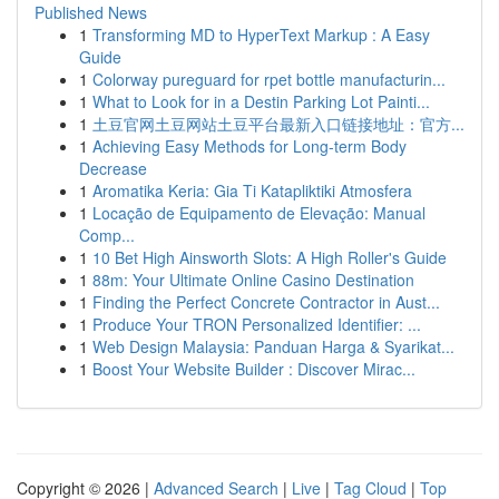
Published News
1
Transforming MD to HyperText Markup : A Easy
Guide
1
Colorway pureguard for rpet bottle manufacturin...
1
What to Look for in a Destin Parking Lot Painti...
1
土豆官网土豆网站土豆平台最新入口链接地址：官方...
1
Achieving Easy Methods for Long-term Body
Decrease
1
Aromatika Keria: Gia Ti Katapliktiki Atmosfera
1
Locação de Equipamento de Elevação: Manual
Comp...
1
10 Bet High Ainsworth Slots: A High Roller's Guide
1
88m: Your Ultimate Online Casino Destination
1
Finding the Perfect Concrete Contractor in Aust...
1
Produce Your TRON Personalized Identifier: ...
1
Web Design Malaysia: Panduan Harga & Syarikat...
1
Boost Your Website Builder : Discover Mirac...
Copyright © 2026 |
Advanced Search
|
Live
|
Tag Cloud
|
Top