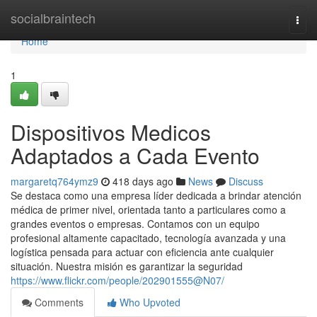
Home
socialbraintech
Togg
navi
Home
1
Dispositivos Medicos
Adaptados a Cada Evento
margaretq764ymz9
418 days ago
News
Discuss
Se destaca como una empresa líder dedicada a brindar atención
médica de primer nivel, orientada tanto a particulares como a
grandes eventos o empresas. Contamos con un equipo
profesional altamente capacitado, tecnología avanzada y una
logística pensada para actuar con eficiencia ante cualquier
situación. Nuestra misión es garantizar la seguridad
https://www.flickr.com/people/202901555@N07/
Comments
Who Upvoted