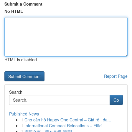
Submit a Comment
No HTML
HTML is disabled
Report Page
Search
Go
Published News
1
Cho căn hộ Happy One Central – Giá rẻ , đa...
1
International Compact Relocations – Effici...
1
潮流女王，美女她也 漂亮!