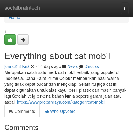
Home
socialbraintech
Togg
navi
Home
1
Everything about cat mobil
joanc218fkn2
414 days ago
News
Discuss
Merupakan salah satu merk cat mobil terbaik yang populer di
Indonesia. Dana Paint Prime Colour memberikan hasil warna
yang tidak cepat pudar dan mengkilap. Selain itu juga cat ini
dapat digunakan untuk alas kayu, besi, plastik dan masih banyak
lagi Setelah velg terkena bahan kimia seperti garam jalan atau
aspal,
https://www.propanraya.com/kategori/cat-mobil
Comments
Who Upvoted
Comments