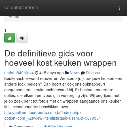
Home
socialbraintech
Togg
navi
Home
1
De definitieve gids voor
hoeveel kost keuken wrappen
nathan849r2ox4
415 days ago
News
Discuss
Keukenachterwand renoveren Wensen zijn jouw jouw keuken een
andere look melden? Dan hoort er ook ons opknapbeurt
aangaande een keukenachterwand bij. Er bestaan meerdere
opties, die elkeen eenvoudig in verzorging zijn. Wij begrijpen het
je op zoek bent tot foto's met dit wrappen aangaande ons keuken.
Mijn schoonouders beschikken over
http://polimentosroberto.com.br/index.php?
option=com_k2&view=itemlist&task=user&id=5679354
Comments
Who Upvoted