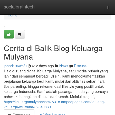
Home
socialbraintech
Togg
navi
Home
1
Cerita di Balik Blog Keluarga
Mulyana
johnd196wbf0
412 days ago
News
Discuss
Halo di ruang digital Keluarga Mulyana, satu media pribadi yang
lahir dari semangat berbagi. Di sini, kami mendokumentasikan
perjalanan keluarga kecil kami, mulai dari aktivitas sehari-hari,
tips parenting, hingga rekomendasi lifestyle yang positif untuk
keluarga Indonesia. Kami adalah pasangan muda yang percaya
bahwa kebahagiaan dimulai dari rumah. Melalui blog ini,
https://keluargamulyanacom75318.ampedpages.com/tentang-
keluarga-mulyana-62640869
Comments
Who Upvoted