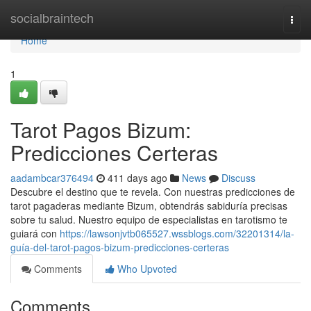
Home
socialbraintech
Togg
navi
Home
1
Tarot Pagos Bizum:
Predicciones Certeras
aadambcar376494
411 days ago
News
Discuss
Descubre el destino que te revela. Con nuestras predicciones de
tarot pagaderas mediante Bizum, obtendrás sabiduría precisas
sobre tu salud. Nuestro equipo de especialistas en tarotismo te
guiará con
https://lawsonjvtb065527.wssblogs.com/32201314/la-
guía-del-tarot-pagos-bizum-predicciones-certeras
Comments
Who Upvoted
Comments