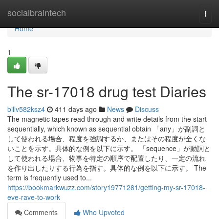
Home
socialbraintech
Togg
navi
Home
1
The sr-17018 drug test Diaries
billv582ksz4
411 days ago
News
Discuss
The magnetic tapes read through and write details from the start
sequentially, which known as sequential obtain 「any」が副詞と
して使われる場合、程度を強調するか、またはその程度が全くな
いことを示す。具体的な例を以下に示す。 「sequence」が動詞と
して使われる場合、物事を特定の順序で配置したり、一定の流れ
を作り出したりする行為を指す。具体的な例を以下に示す。 The
term is frequently used to...
https://bookmarkwuzz.com/story19771281/getting-my-sr-17018-
eve-rave-to-work
Comments
Who Upvoted