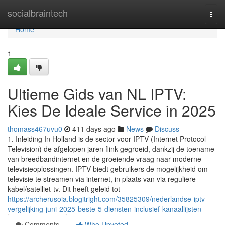
Home
socialbraintech
Togg
navi
Home
1
Ultieme Gids van NL IPTV:
Kies De Ideale Service in 2025
thomass467uvu0
411 days ago
News
Discuss
1. Inleiding In Holland is de sector voor IPTV (Internet Protocol
Television) de afgelopen jaren flink gegroeid, dankzij de toename
van breedbandinternet en de groeiende vraag naar moderne
televisieoplossingen. IPTV biedt gebruikers de mogelijkheid om
televisie te streamen via internet, in plaats van via reguliere
kabel/satelliet-tv. Dit heeft geleid tot
https://archerusoia.blogitright.com/35825309/nederlandse-iptv-
vergelijking-juni-2025-beste-5-diensten-inclusief-kanaallijsten
Comments
Who Upvoted