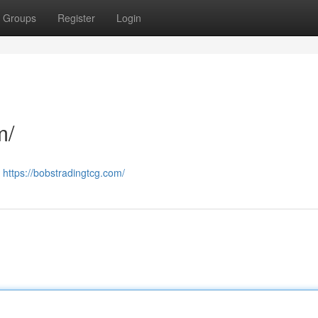
Groups
Register
Login
m/
/
https://bobstradingtcg.com/