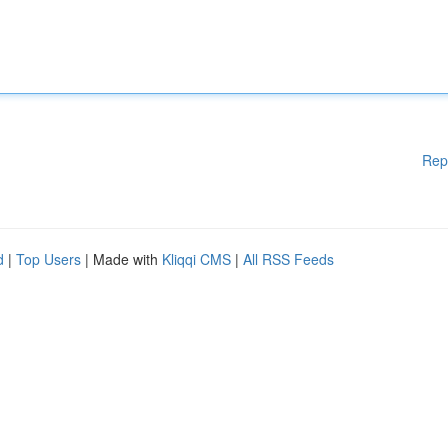
Rep
d
|
Top Users
| Made with
Kliqqi CMS
|
All RSS Feeds