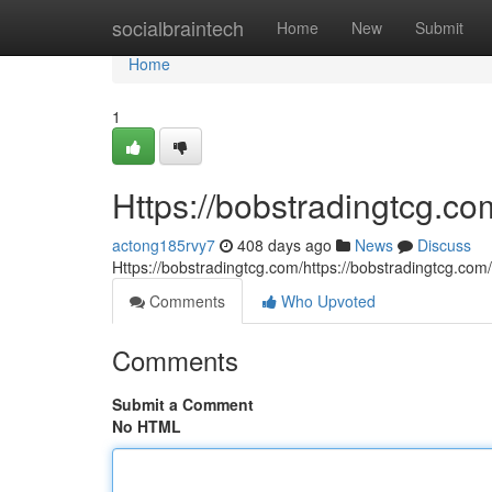
Home
socialbraintech
Home
New
Submit
Home
1
Https://bobstradingtcg.co
actong185rvy7
408 days ago
News
Discuss
Https://bobstradingtcg.com/https://bobstradingtcg.com
Comments
Who Upvoted
Comments
Submit a Comment
No HTML