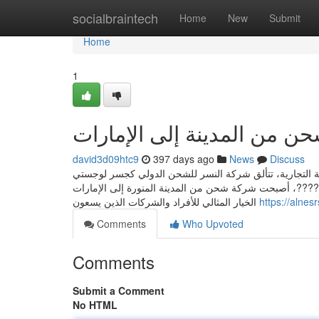
Home
socialbraintech
Home
New
Submit
Home
1
 من المدينة إلى الإمارات
david3d09htc9
397 days ago
News
Discuss
يوية التجارية، تتألق شركة النسر للشحن الدولي كجسر لوجستي
 المنورة بالإمارات بكفاءة لا مثيل لها. ???? بخبرة تمتد لأكثر من 27 عامًا ????، أصبحت شركة شحن من المدينة المنورة إلى الإمارات
الخيار المثالي للأفراد والشركات الذين يسعون
https://alne
Comments
Who Upvoted
Comments
Submit a Comment
No HTML