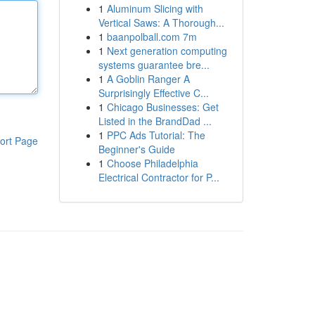
1
Aluminum Slicing with
Vertical Saws: A Thorough...
1
baanpolball.com 7m
1
Next generation computing
systems guarantee bre...
1
A Goblin Ranger A
Surprisingly Effective C...
1
Chicago Businesses: Get
Listed in the BrandDad ...
1
PPC Ads Tutorial: The
ort Page
Beginner's Guide
1
Choose Philadelphia
Electrical Contractor for P...