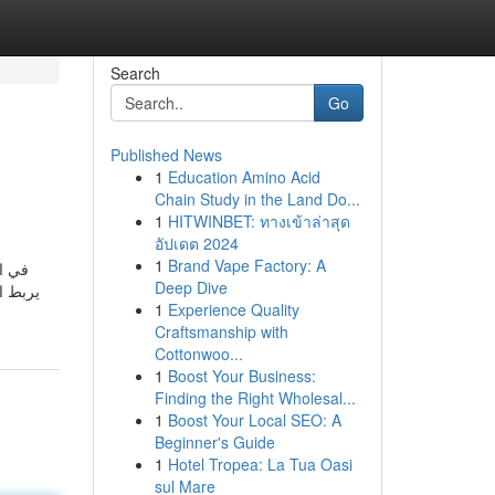
Search
Go
Published News
1
Education Amino Acid
Chain Study in the Land Do...
1
HITWINBET: ทางเข้าล่าสุด
อัปเดต 2024
1
Brand Vape Factory: A
في ال
Deep Dive
1
Experience Quality
Craftsmanship with
Cottonwoo...
1
Boost Your Business:
Finding the Right Wholesal...
1
Boost Your Local SEO: A
Beginner's Guide
1
Hotel Tropea: La Tua Oasi
sul Mare