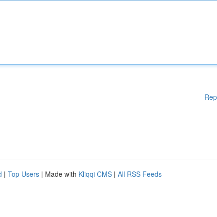
Rep
d
|
Top Users
| Made with
Kliqqi CMS
|
All RSS Feeds