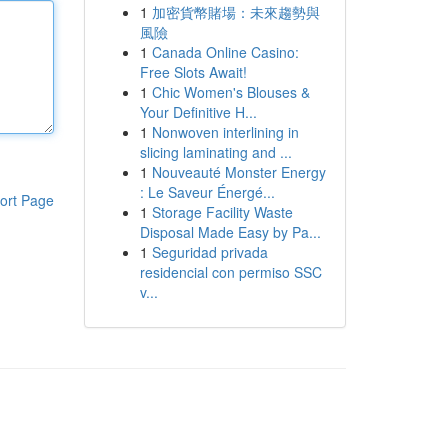
1
加密貨幣賭場：未來趨勢與
風險
1
Canada Online Casino:
Free Slots Await!
1
Chic Women's Blouses &
Your Definitive H...
1
Nonwoven interlining in
slicing laminating and ...
1
Nouveauté Monster Energy
: Le Saveur Énergé...
ort Page
1
Storage Facility Waste
Disposal Made Easy by Pa...
1
Seguridad privada
residencial con permiso SSC
v...