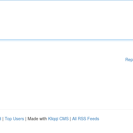
Rep
d
|
Top Users
| Made with
Kliqqi CMS
|
All RSS Feeds