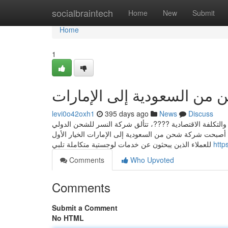
Home
socialbraintech
Home
New
Submit
Home
1
من السعودية إلى الإمارات
levi0o42oxh1
395 days ago
News
Discuss
والتكلفة الاقتصادية ????، تتألق شركة النسر للشحن الدولي
الاحترافية والموثوقية. بخبرة تمتد لأكثر من 27 عامًا ????، أصبحت شركة شحن من السعودية إلى الإمارات الخيار الأول
للعملاء الذين يبحثون عن خدمات لوجستية متكاملة تلبي
http
Comments
Who Upvoted
Comments
Submit a Comment
No HTML