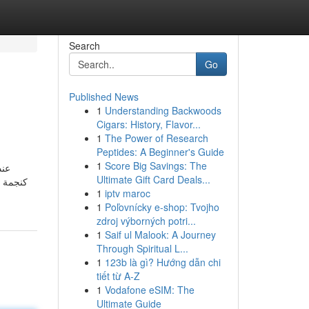
Search
Go
Published News
1
Understanding Backwoods
Cigars: History, Flavor...
1
The Power of Research
Peptides: A Beginner's Guide
1
Score Big Savings: The
عند
Ultimate Gift Card Deals...
1
iptv maroc
1
Poľovnícky e-shop: Tvojho
zdroj výborných potri...
1
Saif ul Malook: A Journey
Through Spiritual L...
1
123b là gì? Hướng dẫn chi
tiết từ A-Z
1
Vodafone eSIM: The
Ultimate Guide