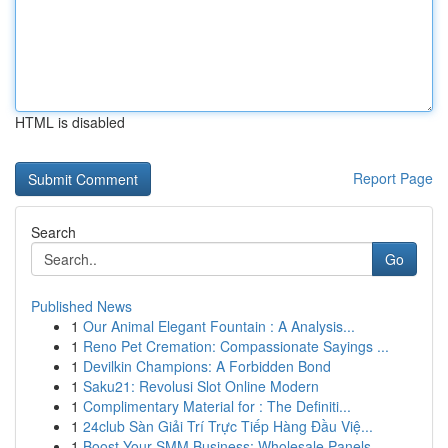
HTML is disabled
Report Page
Search
Go
Published News
1
Our Animal Elegant Fountain : A Analysis...
1
Reno Pet Cremation: Compassionate Sayings ...
1
Devilkin Champions: A Forbidden Bond
1
Saku21: Revolusi Slot Online Modern
1
Complimentary Material for : The Definiti...
1
24club Sàn Giải Trí Trực Tiếp Hàng Đầu Việ...
1
Boost Your SMM Business: Wholesale Panels