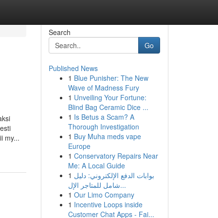
Search
Go
Published News
1
Blue Punisher: The New
Wave of Madness Fury
1
Unveiling Your Fortune:
Blind Bag Ceramic Dice ...
1
Is Betus a Scam? A
aksi
Thorough Investigation
esti
1
Buy Muha meds vape
i my...
Europe
1
Conservatory Repairs Near
Me: A Local Guide
1
بوابات الدفع الإلكتروني: دليل
شامل للمتاجر الإل...
1
Our Limo Company
1
Incentive Loops inside
Customer Chat Apps - Fai...