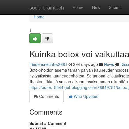
Home
socialbraintech
Home
New
Submit
Home
1
Kuinka botox voi vaikutta
friedensreichhw3681
394 days ago
News
Disc
Botox-hoidon asema tämän päivän kauneudenhoidossa: 
nykyaikaista kauneudenhoitoa. Se tarjoaa leikkauksetto
lihasten liikkeitä se saa aikaan tasaisemman ulkonäön ho
https://botox15544.get-blogging.com/36649751/botox-j
Comments
Who Upvoted
Comments
Submit a Comment