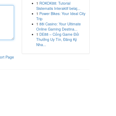
1
ROKOK88: Tutorial
Sistematis Interaktif belaj...
1
Power Bikes: Your Ideal City
Trip
1
88i Casino: Your Ultimate
Online Gaming Destina...
1
DE88 – Cổng Game Đổi
Thưởng Uy Tín, Đăng Ký
Nha...
ort Page