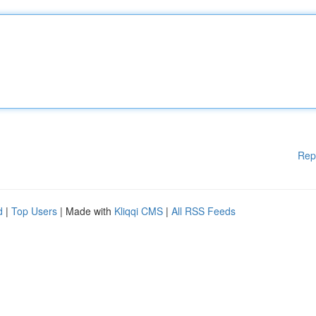
Rep
d
|
Top Users
| Made with
Kliqqi CMS
|
All RSS Feeds