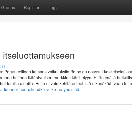
Groups
Register
Login
a itseluottamukseen
uss
Perusteellinen katsaus vaikutuksiin Botox on noussut keskeiseksi os
mana hoitona ikääntymisen merkkien käsittelyyn. Hillitsemällä hetkellis
idetuilla alueilla. Hoito ei vain kehitä esteettistä ulkonäköä, vaan toimi
a-luonnollinen-ulkonäkö-voiko-ne-yhdistää