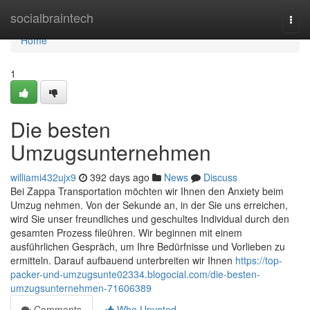
Home
socialbraintech
Togg
navi
Home
1
Die besten
Umzugsunternehmen
williami432ujx9
392 days ago
News
Discuss
Bei Zappa Transportation möchten wir Ihnen den Anxiety beim
Umzug nehmen. Von der Sekunde an, in der Sie uns erreichen,
wird Sie unser freundliches und geschultes Individual durch den
gesamten Prozess fileühren. Wir beginnen mit einem
ausführlichen Gespräch, um Ihre Bedürfnisse und Vorlieben zu
ermitteln. Darauf aufbauend unterbreiten wir Ihnen
https://top-
packer-und-umzugsunte02334.blogocial.com/die-besten-
umzugsunternehmen-71606389
Comments
Who Upvoted