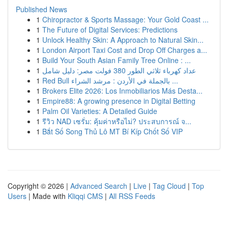
Published News
1
Chiropractor & Sports Massage: Your Gold Coast ...
1
The Future of Digital Services: Predictions
1
Unlock Healthy Skin: A Approach to Natural Skin...
1
London Airport Taxi Cost and Drop Off Charges a...
1
Build Your South Asian Family Tree Online : ...
1
عداد كهرباء ثلاثي الطور 380 فولت مصر: دليل شامل
1
Red Bull بالجملة في الأردن : مرشد الشراء ...
1
Brokers Elite 2026: Los Inmobiliarios Más Desta...
1
Empire88: A growing presence in Digital Betting
1
Palm Oil Varieties: A Detailed Guide
1
รีวิว NAD เซรั่ม: คุ้มค่าหรือไม่? ประสบการณ์ จ...
1
Bắt Số Song Thủ Lô MT Bí Kíp Chốt Số VIP
Copyright © 2026 |
Advanced Search
|
Live
|
Tag Cloud
|
Top
Users
| Made with
Kliqqi CMS
|
All RSS Feeds