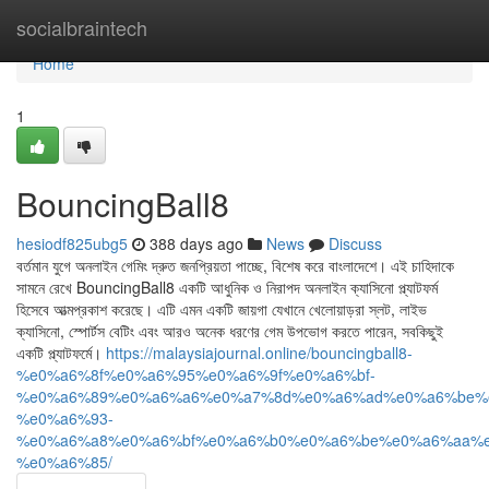
Home
socialbraintech
Home
1
BouncingBall8
hesiodf825ubg5
388 days ago
News
Discuss
বর্তমান যুগে অনলাইন গেমিং দ্রুত জনপ্রিয়তা পাচ্ছে, বিশেষ করে বাংলাদেশে। এই চাহিদাকে
সামনে রেখে BouncingBall8 একটি আধুনিক ও নিরাপদ অনলাইন ক্যাসিনো প্ল্যাটফর্ম
হিসেবে আত্মপ্রকাশ করেছে। এটি এমন একটি জায়গা যেখানে খেলোয়াড়রা স্লট, লাইভ
ক্যাসিনো, স্পোর্টস বেটিং এবং আরও অনেক ধরণের গেম উপভোগ করতে পারেন, সবকিছুই
একটি প্ল্যাটফর্মে।
https://malaysiajournal.online/bouncingball8-
%e0%a6%8f%e0%a6%95%e0%a6%9f%e0%a6%bf-
%e0%a6%89%e0%a6%a6%e0%a7%8d%e0%a6%ad%e0%a6%be%
%e0%a6%93-
%e0%a6%a8%e0%a6%bf%e0%a6%b0%e0%a6%be%e0%a6%aa%e
%e0%a6%85/