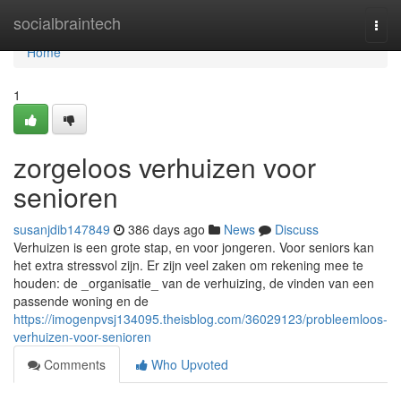
Home
socialbraintech
Togg
navi
Home
1
zorgeloos verhuizen voor
senioren
susanjdib147849
386 days ago
News
Discuss
Verhuizen is een grote stap, en voor jongeren. Voor seniors kan
het extra stressvol zijn. Er zijn veel zaken om rekening mee te
houden: de _organisatie_ van de verhuizing, de vinden van een
passende woning en de
https://imogenpvsj134095.theisblog.com/36029123/probleemloos-
verhuizen-voor-senioren
Comments
Who Upvoted