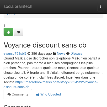
Home
socialbraintech
Togg
navi
Home
1
Voyance discount sans cb
evansq753sbj2
386 days ago
News
Discuss
Quand Malik a osé décrocher son téléphone Malik n’en parlait à
bien personne, pas même à bien ses compagnons les plus
proches. Pourtant, durant quelques mois, il sentait que quelque
chose clochait. À trente ans, il s’était nettement perçu notamment
quelqu’un de cohérent, clair, très discret. Ingénieur dans une
société
https://macrobookmarks.com/story20054522/voyance-
discount-sans-cb
Comments
Who Upvoted
Comments