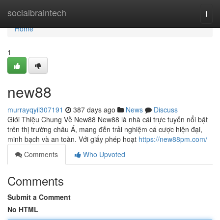
Home
socialbraintech
Togg
navi
Home
1
new88
murrayqyii307191
387 days ago
News
Discuss
Giới Thiệu Chung Về New88 New88 là nhà cái trực tuyến nổi bật
trên thị trường châu Á, mang đến trải nghiệm cá cược hiện đại,
minh bạch và an toàn. Với giấy phép hoạt
https://new88pm.com/
Comments
Who Upvoted
Comments
Submit a Comment
No HTML