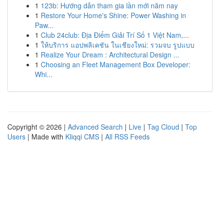
1
123b: Hướng dẫn tham gia lần mới năm nay
1
Restore Your Home's Shine: Power Washing in
Paw...
1
Club 24club: Địa Điểm Giải Trí Số 1 Việt Nam,...
1
ให้บริการ แอปพลิเคชัน ในเชียงใหม่: รวมจบ รูปแบบ
1
Realize Your Dream : Architectural Design ...
1
Choosing an Fleet Management Box Developer:
Whi...
Copyright © 2026 |
Advanced Search
|
Live
|
Tag Cloud
|
Top
Users
| Made with
Kliqqi CMS
|
All RSS Feeds