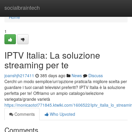
Home
socialbraintech
Home
1
IPTV Italia: La soluzione
streaming per te
joanshjh217411
385 days ago
News
Discuss
Cerchi un modo semplice/un'opzione pratica/la migliore scelta per
guardare i tuoi canali televisivi preferiti? IPTV Italia è la soluzione
perfetta per te! Offriamo un ampio catalogo/selezione
variegata/grande varietà
https://monicaotot771845.ktwiki.com/1606522/iptv_italia_lo_streami
Comments
Who Upvoted
Comments