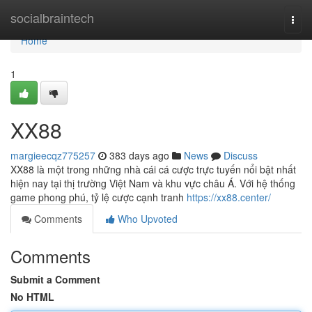
Home
socialbraintech
Togg
navi
Home
1
XX88
margieecqz775257
383 days ago
News
Discuss
XX88 là một trong những nhà cái cá cược trực tuyến nổi bật nhất
hiện nay tại thị trường Việt Nam và khu vực châu Á. Với hệ thống
game phong phú, tỷ lệ cược cạnh tranh
https://xx88.center/
Comments
Who Upvoted
Comments
Submit a Comment
No HTML