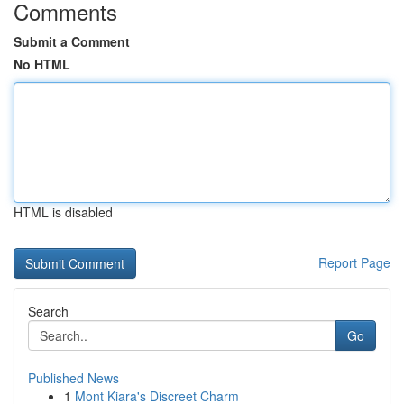
Comments
Submit a Comment
No HTML
HTML is disabled
Report Page
Search
Go
Published News
1
Mont Kiara's Discreet Charm