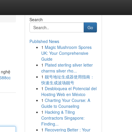
Search
Go
Published News
1
Magic Mushroom Spores
UK: Your Comprehensive
Guide
1
Plated sterling silver letter
charms silver rho...
g nghệ
1
靓号地址生成器使用指南：
3688cc
快速生成波场靓号
1
Desbloquea el Potencial del
Hosting Web en México
1
Charting Your Course: A
Guide to Counseling
1
Hacking & Tiling
Contractors Singapore:
Finding...
1
Recovering Better : Your