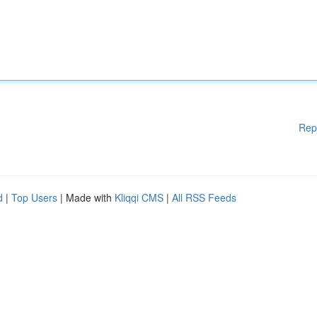
Rep
d
|
Top Users
| Made with
Kliqqi CMS
|
All RSS Feeds