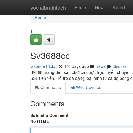
Home
socialbraintech
Home
New
Submit
Home
1
Sv3688cc
jason6e18clu5
370 days ago
News
Discuss
SV368 mang đến sân chơi cá cược trực tuyến chuyên n
SSL tiên tiến. Hỗ trợ đa dạng loại hình từ cá độ bóng 
Comments
Who Upvoted
Comments
Submit a Comment
No HTML