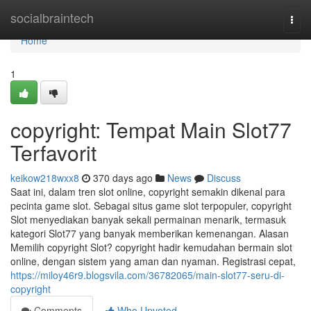
Home
socialbraintech
Togg
navi
Home
1
copyright: Tempat Main Slot77
Terfavorit
keikow218wxx8
370 days ago
News
Discuss
Saat ini, dalam tren slot online, copyright semakin dikenal para
pecinta game slot. Sebagai situs game slot terpopuler, copyright
Slot menyediakan banyak sekali permainan menarik, termasuk
kategori Slot77 yang banyak memberikan kemenangan. Alasan
Memilih copyright Slot? copyright hadir kemudahan bermain slot
online, dengan sistem yang aman dan nyaman. Registrasi cepat,
https://miloy46r9.blogsvila.com/36782065/main-slot77-seru-di-
copyright
Comments
Who Upvoted