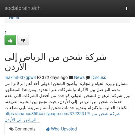
Home
socialbraintech
Togg
navi
Home
1
شركة شحن من الرياض إلى
الأردن
maximf037gpw3
372 days ago
News
Discuss
تتسارع وتيرة الحياة والتجارة، وأصبح الشحن الدولي أحد أهم الركائز التي
تدعم التواصل بين الأفراد والشركات عبر الحدود. ومن هذا المنطلق،
تبرز شركة الرهوان للشحن الدولي كواحدة من أفضل الشركات التي تقدم
خدمات شحن من الرياض إلى الأردن، حيث تجمع بين الخبرة العريقة،
الكفاءة العالية، والالتزام بتقديم خدمات شحن آمنة وسريعة تلبي تطلعات
https://chance8594x.slypage.com/37222312/شركة-شحن-من-
الرياض-إلى-الأردن
Comments
Who Upvoted