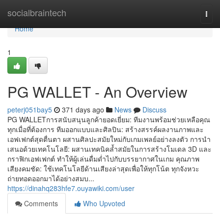
Home
socialbraintech
Togg
navi
Home
1
PG WALLET - An Overview
peterj051bay5
371 days ago
News
Discuss
PG WALLETการสนับสนุนลูกค้ายอดเยี่ยม: ทีมงานพร้อมช่วยเหลือคุณ
ทุกเมื่อที่ต้องการ ทีมออกแบบและศิลปิน: สร้างสรรค์ผลงานภาพและ
เอฟเฟกต์สุดตื่นตา ผสานศิลปะสมัยใหม่กับเกมเพลย์อย่างลงตัว การนำ
เสนอด้วยเทคโนโลยี: ผสานเทคนิคล้ำสมัยในการสร้างโมเดล 3D และ
กราฟิกเอฟเฟกต์ ทำให้ผู้เล่นดื่มด่ำไปกับบรรยากาศในเกม คุณภาพ
เสียงคมชัด: ใช้เทคโนโลยีด้านเสียงล่าสุดเพื่อให้ทุกโน้ต ทุกจังหวะ
ถ่ายทอดออกมาได้อย่างสมบ...
https://dinahq283hfe7.ouyawiki.com/user
Comments
Who Upvoted