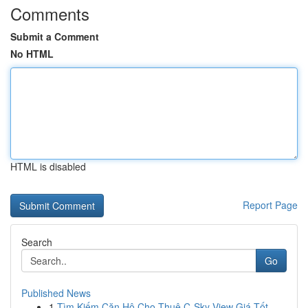
Comments
Submit a Comment
No HTML
HTML is disabled
Report Page
Search
Go
Published News
1
Tìm Kiếm Căn Hộ Cho Thuê C-Sky View Giá Tốt