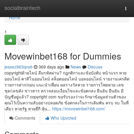
Home
socialbraintech
Togg
navi
Home
1
Movewinbet168 for Dummies
jessez963qvy6
369 days ago
News
Discuss
copyrightด้วยไลน์ ลืมรหัสผ่าน? กฎกติกาและข้อบังคับ หน้าแรก หวย
ออนไลน์ คาสิโนออนไลน์ สล็อตออนไลน์ บอลออนไลน์ รายงานเครดิต
รายการฝาก/ถอน แนะนำเพื่อน ผลรางวัลหวย รายการโพยหวย เลข
ชุด/เลขดัง ข่าวสาร ตรวจสอบเงื่อนไขและข้อตกลง ยืนยัน ยืนยัน มี
บัญชีอยู่แล้ว? copyright com ขอรับรองว่าจะรักษาข้อมูลส่วนตัวของ
คุณไว้เป็นความลับอย่างปลอดภัย ข้อตกลงในการเดิมพัน ครบ จบ ในที่
เดียว หวยรัฐ หวยยี่กี หุ้น...
https://movewinbet168.com/
Comments
Who Upvoted
Comments