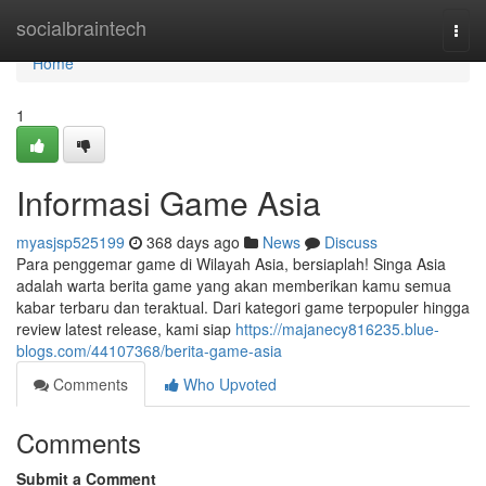
Home
socialbraintech
Togg
navi
Home
1
Informasi Game Asia
myasjsp525199
368 days ago
News
Discuss
Para penggemar game di Wilayah Asia, bersiaplah! Singa Asia
adalah warta berita game yang akan memberikan kamu semua
kabar terbaru dan teraktual. Dari kategori game terpopuler hingga
review latest release, kami siap
https://majanecy816235.blue-
blogs.com/44107368/berita-game-asia
Comments
Who Upvoted
Comments
Submit a Comment