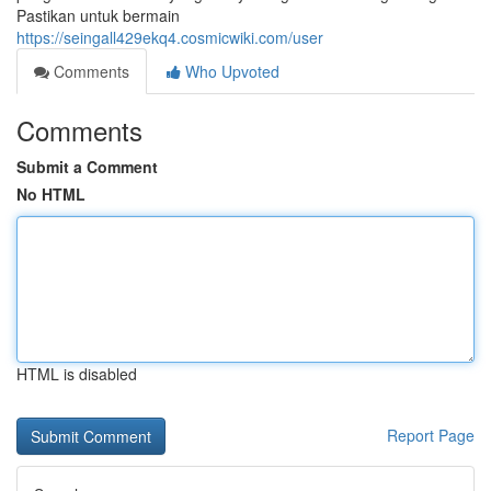
Pastikan untuk bermain
https://seingall429ekq4.cosmicwiki.com/user
Comments
Who Upvoted
Comments
Submit a Comment
No HTML
HTML is disabled
Report Page