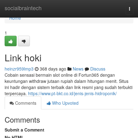
Home
socialbraintech
Togg
navi
Home
1
Link hoki
heinzr959lmp3
368 days ago
News
Discuss
Cobain sensasi bermain slot online di Fortun365 dengan
keuntungan withdraw jutaan rupiah dalam hitungan menit. Situs
ini hadir dengan sistem terbaik dan link resmi yang sudah terbukti
terpercaya.
https://www.pt-bkt.co.id/jenis-jenis-hidroponik/
Comments
Who Upvoted
Comments
Submit a Comment
No HTML