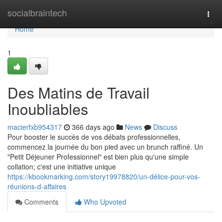
Home
socialbraintech
Togg
navi
Home
1
Des Matins de Travail
Inoubliables
macierfxb954317
366 days ago
News
Discuss
Pour booster le succès de vos débats professionnelles,
commencez la journée du bon pied avec un brunch raffiné. Un
"Petit Déjeuner Professionnel" est bien plus qu'une simple
collation; c'est une initiative unique
https://kbookmarking.com/story19978820/un-délice-pour-vos-
réunions-d-affaires
Comments
Who Upvoted