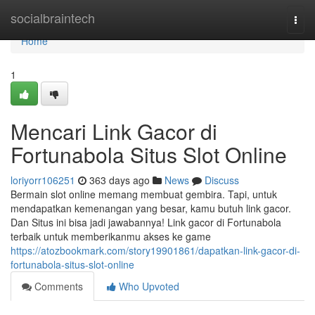
Home
socialbraintech
Togg
navi
Home
1
Mencari Link Gacor di
Fortunabola Situs Slot Online
loriyorr106251
363 days ago
News
Discuss
Bermain slot online memang membuat gembira. Tapi, untuk
mendapatkan kemenangan yang besar, kamu butuh link gacor.
Dan Situs ini bisa jadi jawabannya! Link gacor di Fortunabola
terbaik untuk memberikanmu akses ke game
https://atozbookmark.com/story19901861/dapatkan-link-gacor-di-
fortunabola-situs-slot-online
Comments
Who Upvoted