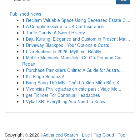
Published News
1
Reclaim Valuable Space Using Deceased Estate Cl...
1
A Complete Guide to UK Car Insurance
1
Turtle Candy: A Sweet History
1
Baju Kurung: Elegance and Custom in Present Mal...
1
Driveway Blackpool: Your Options & Costs
1
Live Bunkers in 2026: Myth vs. Reality
1
Mobile Mechanic Mansfield TX: On-Demand Car
Repair
1
Purchase Painkillers Online: A Guide for Austra...
1
It's Bingo Bonanza!
1
Bảng Song Thủ MB · Chốt Lô Xiên Miền Bắc: X...
1
Vivencias Privilegiadas en este país : Viaje Me...
1
get Fioricet For Continual Headaches
1
Vykat XR: Everything You Need to Know
Copyright © 2026 |
Advanced Search
|
Live
|
Tag Cloud
|
Top