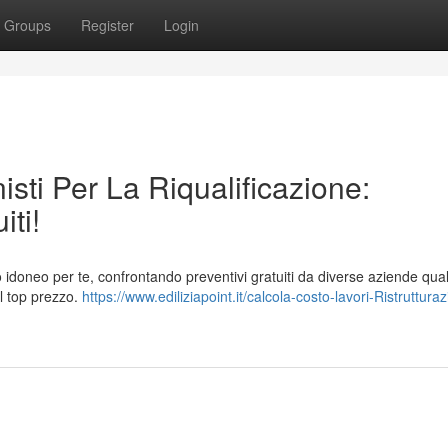
Groups
Register
Login
sti Per La Riqualificazione:
iti!
 idoneo per te, confrontando preventivi gratuiti da diverse aziende quali
il top prezzo.
https://www.ediliziapoint.it/calcola-costo-lavori-Ristruttura