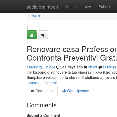
Home
socialbraintech
Home
New
Submit
Home
1
Renovare casa Professioni
Confronta Preventivi Gratu
haariselqj981244
341 days ago
News
Discuss
Hai bisogno di rinnovare la tua dimora? Trova il tecnico
Semplice e veloce: lascia che noi ti aiutiamo a trovare 
appartamenti.html
Comments
Who Upvoted
Comments
Submit a Comment