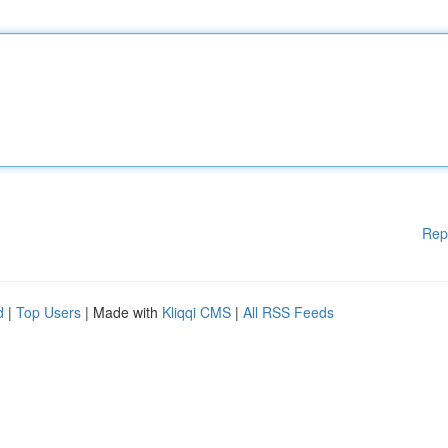
Rep
d
|
Top Users
| Made with
Kliqqi CMS
|
All RSS Feeds