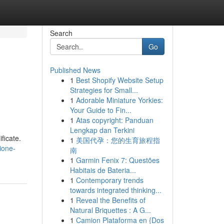
Search
Go
Published News
1
Best Shopify Website Setup
Strategies for Small...
1
Adorable Miniature Yorkies:
Your Guide to Fin...
1
Atas copyright: Panduan
Lengkap dan Terkini
ficate.
1
美国代孕：您的生育旅程指
zione-
南
1
Garmin Fenix 7: Questões
Habitais de Bateria...
1
Contemporary trends
towards integrated thinking...
1
Reveal the Benefits of
Natural Briquettes : A G...
1
Camion Plataforma en {Dos