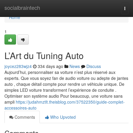
Home
socialbraintech
Togg
navi
Home
1
L’Art du Tuning Auto
joycez283wjz4
334 days ago
News
Discuss
Aujourd’hui, personnaliser sa voiture n’est plus réservé aux
experts. Que vous soyez fan de audio voiture ou adepte de jantes
auto , chaque détail compte pour rendre un véhicule unique. De
simples LED voiture transforment l’expérience de conduite .
Optimiser son système audio Pour beaucoup, une voiture sans
ampli
https://judahmztlt.theisblog.com/37522350/guide-complet-
accessoires-auto
Comments
Who Upvoted
Comments