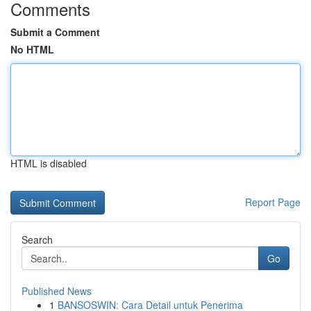
Comments
Submit a Comment
No HTML
HTML is disabled
Report Page
Search
Go
Published News
1
BANSOSWIN: Cara Detail untuk Penerima