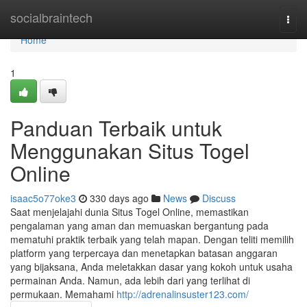
Home
socialbraintech
Togg
navi
Home
1
Panduan Terbaik untuk
Menggunakan Situs Togel
Online
isaac5o77oke3
330 days ago
News
Discuss
Saat menjelajahi dunia Situs Togel Online, memastikan
pengalaman yang aman dan memuaskan bergantung pada
mematuhi praktik terbaik yang telah mapan. Dengan teliti memilih
platform yang terpercaya dan menetapkan batasan anggaran
yang bijaksana, Anda meletakkan dasar yang kokoh untuk usaha
permainan Anda. Namun, ada lebih dari yang terlihat di
permukaan. Memahami
http://adrenalinsuster123.com/