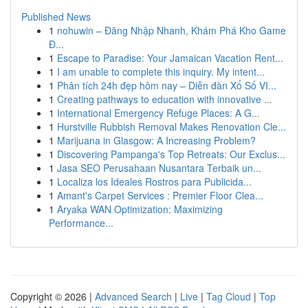
Published News
1
nohuwin – Đăng Nhập Nhanh, Khám Phá Kho Game
Đ...
1
Escape to Paradise: Your Jamaican Vacation Rent...
1
I am unable to complete this inquiry. My intent...
1
Phân tích 24h đẹp hôm nay – Diễn đàn Xổ Số VI...
1
Creating pathways to education with innovative ...
1
International Emergency Refuge Places: A G...
1
Hurstville Rubbish Removal Makes Renovation Cle...
1
Marijuana in Glasgow: A Increasing Problem?
1
Discovering Pampanga's Top Retreats: Our Exclus...
1
Jasa SEO Perusahaan Nusantara Terbaik un...
1
Localiza los Ideales Rostros para Publicida...
1
Amant's Carpet Services : Premier Floor Clea...
1
Aryaka WAN Optimization: Maximizing
Performance...
Copyright © 2026 |
Advanced Search
|
Live
|
Tag Cloud
|
Top