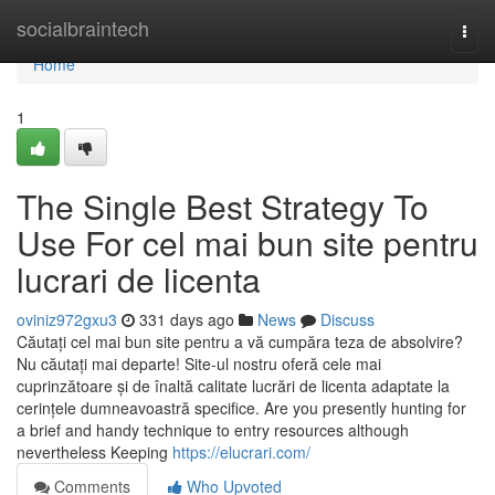
Home
socialbraintech
Togg
navi
Home
1
The Single Best Strategy To
Use For cel mai bun site pentru
lucrari de licenta
oviniz972gxu3
331 days ago
News
Discuss
Căutați cel mai bun site pentru a vă cumpăra teza de absolvire?
Nu căutați mai departe! Site-ul nostru oferă cele mai
cuprinzătoare și de înaltă calitate lucrări de licenta adaptate la
cerințele dumneavoastră specifice. Are you presently hunting for
a brief and handy technique to entry resources although
nevertheless Keeping
https://elucrari.com/
Comments
Who Upvoted