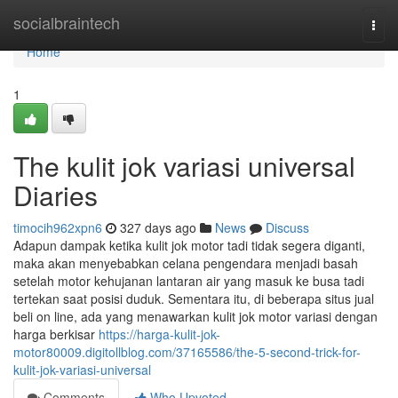
Home
socialbraintech
Togg
navi
Home
1
The kulit jok variasi universal
Diaries
timocih962xpn6
327 days ago
News
Discuss
Adapun dampak ketika kulit jok motor tadi tidak segera diganti,
maka akan menyebabkan celana pengendara menjadi basah
setelah motor kehujanan lantaran air yang masuk ke busa tadi
tertekan saat posisi duduk. Sementara itu, di beberapa situs jual
beli on line, ada yang menawarkan kulit jok motor variasi dengan
harga berkisar
https://harga-kulit-jok-
motor80009.digitollblog.com/37165586/the-5-second-trick-for-
kulit-jok-variasi-universal
Comments
Who Upvoted