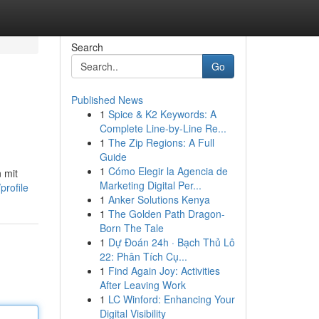
Search
Go
Published News
1
Spice & K2 Keywords: A
Complete Line-by-Line Re...
1
The Zip Regions: A Full
Guide
1
Cómo Elegir la Agencia de
 mit
Marketing Digital Per...
profile
1
Anker Solutions Kenya
1
The Golden Path Dragon-
Born The Tale
1
Dự Đoán 24h · Bạch Thủ Lô
22: Phân Tích Cụ...
1
Find Again Joy: Activities
After Leaving Work
1
LC Winford: Enhancing Your
Digital Visibility