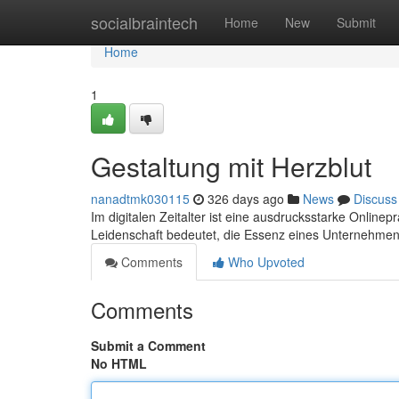
Home
socialbraintech
Home
New
Submit
Home
1
Gestaltung mit Herzblut
nanadtmk030115
326 days ago
News
Discuss
Im digitalen Zeitalter ist eine ausdrucksstarke Online
Leidenschaft bedeutet, die Essenz eines Unternehmens 
Comments
Who Upvoted
Comments
Submit a Comment
No HTML