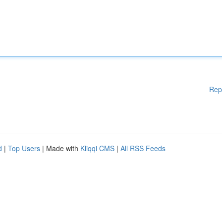
Rep
d
|
Top Users
| Made with
Kliqqi CMS
|
All RSS Feeds