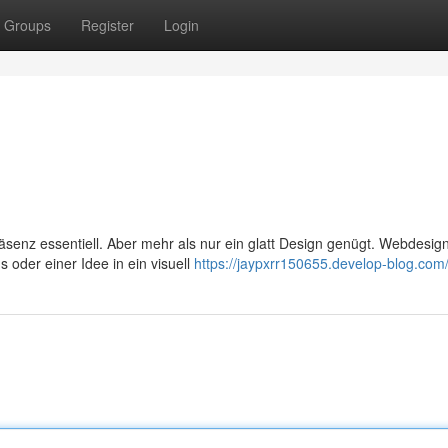
Groups
Register
Login
präsenz essentiell. Aber mehr als nur ein glatt Design genügt. Webdesign
oder einer Idee in ein visuell
https://jaypxrr150655.develop-blog.com/