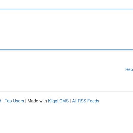
Rep
d
|
Top Users
| Made with
Kliqqi CMS
|
All RSS Feeds