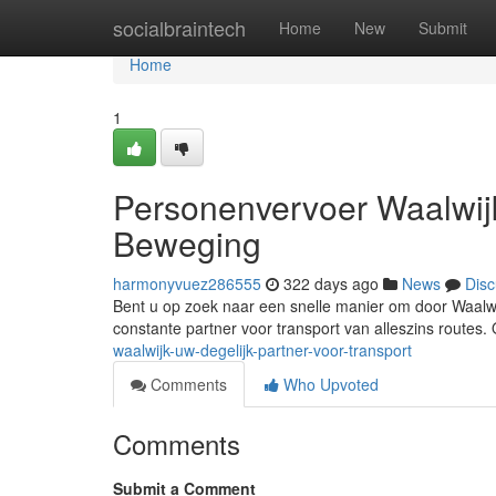
Home
socialbraintech
Home
New
Submit
Home
1
Personenvervoer Waalwijk
Beweging
harmonyvuez286555
322 days ago
News
Disc
Bent u op zoek naar een snelle manier om door Waalwij
constante partner voor transport van alleszins routes
waalwijk-uw-degelijk-partner-voor-transport
Comments
Who Upvoted
Comments
Submit a Comment