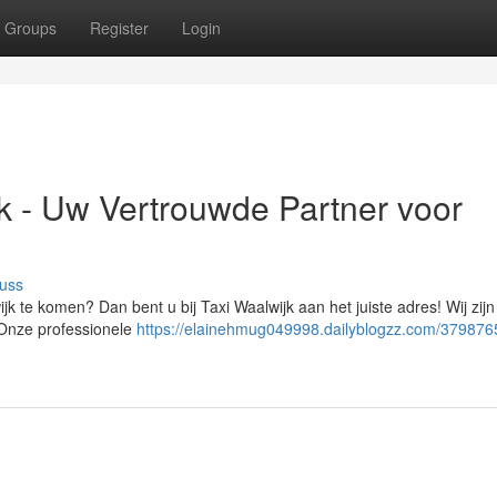
Groups
Register
Login
 - Uw Vertrouwde Partner voor
uss
k te komen? Dan bent u bij Taxi Waalwijk aan het juiste adres! Wij zij
. Onze professionele
https://elainehmug049998.dailyblogzz.com/3798765