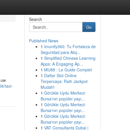
Search
Go
Published News
1
Imunify360: Tu Fortaleza de
Seguridad para Aloj...
1
Simplified Chinese Learning
Apps: A Engaging Ap...
1
MU88 : Le Guide Complet
1
Daftar Slot Online
n uw
Terpercaya: Raih Jackpot
6/taxi-
Mudah!
1
Görükle Uydu Merkezi
Bursa'nın popüler yayı...
1
Görükle Uydu Merkezi
Bursa'nın popüler yayı...
1
Görükle Uydu Merkezi
Bursa'nın popüler yayı...
1
VAT Consultants Dubai |