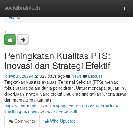
Home
socialbraintech
Togg
navi
Home
1
Peningkatan Kualitas PTS:
Inovasi dan Strategi Efektif
loriwbur028294
323 days ago
News
Discuss
Tingkatkan kualitas evaluasi Terminal Sekolah (PTS) menjadi
fokus utama dalam dunia pendidikan. Untuk mencapai tujuan ini,
diperlukan strategi yang efektif untuk meningkatkan kinerja siswa
dan memaksimalkan hasil
https://umarnumb777431.slypage.com/38017843/perbaikan-
kualitas-pts-inovasi-dan-strategi-efektif
Comments
Who Upvoted