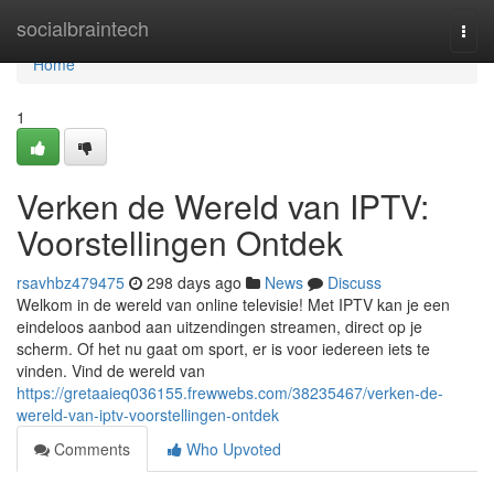
Home
socialbraintech
Togg
navi
Home
1
Verken de Wereld van IPTV:
Voorstellingen Ontdek
rsavhbz479475
298 days ago
News
Discuss
Welkom in de wereld van online televisie! Met IPTV kan je een
eindeloos aanbod aan uitzendingen streamen, direct op je
scherm. Of het nu gaat om sport, er is voor iedereen iets te
vinden. Vind de wereld van
https://gretaaieq036155.frewwebs.com/38235467/verken-de-
wereld-van-iptv-voorstellingen-ontdek
Comments
Who Upvoted