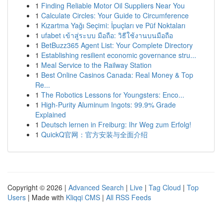
1
Finding Reliable Motor Oil Suppliers Near You
1
Calculate Circles: Your Guide to Circumference
1
Kızartma Yağı Seçimi: İpuçları ve Püf Noktaları
1
ufabet เข้าสู่ระบบ มือถือ: วิธีใช้งานบนมือถือ
1
BetBuzz365 Agent List: Your Complete Directory
1
Establishing resilient economic governance stru...
1
Meal Service to the Railway Station
1
Best Online Casinos Canada: Real Money & Top
Re...
1
The Robotics Lessons for Youngsters: Enco...
1
High-Purity Aluminum Ingots: 99.9% Grade
Explained
1
Deutsch lernen in Freiburg: Ihr Weg zum Erfolg!
1
QuickQ官网：官方安装与全面介绍
Copyright © 2026 |
Advanced Search
|
Live
|
Tag Cloud
|
Top
Users
| Made with
Kliqqi CMS
|
All RSS Feeds