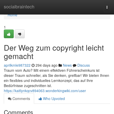
Home
socialbraintech
Togg
navi
Home
1
Der Weg zum copyright leicht
gemacht
aprilkmle987322
294 days ago
News
Discuss
Traum vom Auto? Mit einem effektiven Führerscheinkurs ist
dieser Traum schneller, als Sie denken, greifbar! Wir bieten Ihnen
ein flexibles und individuelles Lernkonzept, das auf Ihre
Bedürfnisse zugeschnitten ist.
https://kaitlynkqcv894063.wonderkingwiki.com/user
Comments
Who Upvoted
Comments